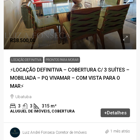
R$8.500,00
LOCAÇÃO DEFINITIVA
PRONTOS PARA MORAR
⚡LOCAÇÃO DEFINITIVA – COBERTURA C/ 3 SUÍTES –
MOBILIADA – PQ VIVAMAR – COM VISTA PARA O
MAR⚡
Ubatuba
3
3
315
m²
ALUGUEL DE IMÓVEIS, COBERTURA
+Detalhes
1 mês atrás
Luiz André Fonseca Corretor de Imóveis