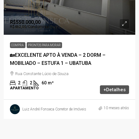
R$550.000,00
R$462,00
/Condomínio
COMPRA
PRONTOS PARA MORAR
🏡EXCELENTE APTO À VENDA – 2 DORM –
MOBILIADO – ESTUFA 1 – UBATUBA
Rua Constante Lúcio de Souza
2
2
60
m²
APARTAMENTO
+Detalhes
10 meses atrás
Luiz André Fonseca Corretor de Imóveis