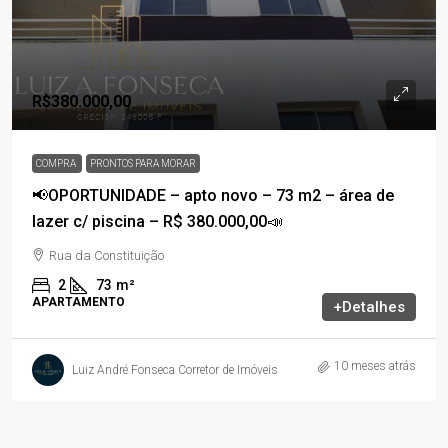
R$380.000,00
COMPRA
PRONTOS PARA MORAR
📢OPORTUNIDADE – apto novo – 73 m2 – área de
lazer c/ piscina – R$ 380.000,00📣
Rua da Constituição
2
73
m²
APARTAMENTO
+Detalhes
10 meses atrás
Luiz André Fonseca Corretor de Imóveis