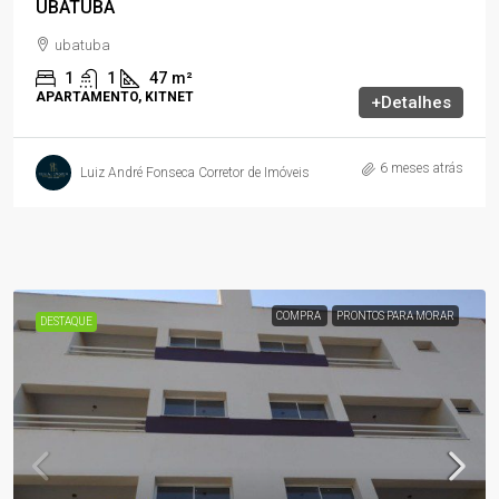
UBATUBA
ubatuba
1
1
47
m²
APARTAMENTO, KITNET
+Detalhes
6 meses atrás
Luiz André Fonseca Corretor de Imóveis
COMPRA
PRONTOS PARA MORAR
DESTAQUE