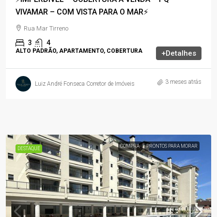
VIVAMAR – COM VISTA PARA O MAR⚡
Rua Mar Tirreno
3
4
ALTO PADRÃO, APARTAMENTO, COBERTURA
+Detalhes
3 meses atrás
Luiz André Fonseca Corretor de Imóveis
COMPRA
PRONTOS PARA MORAR
DESTAQUE