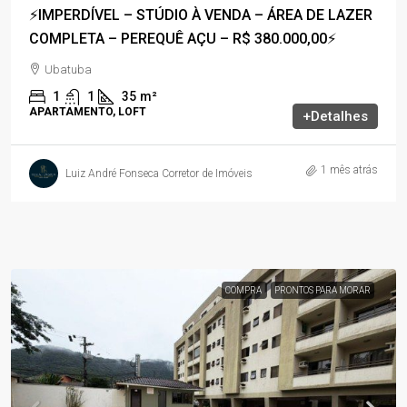
⚡IMPERDÍVEL – STÚDIO À VENDA – ÁREA DE LAZER
COMPLETA – PEREQUÊ AÇU – R$ 380.000,00⚡
Ubatuba
1
1
35
m²
APARTAMENTO, LOFT
+Detalhes
1 mês atrás
Luiz André Fonseca Corretor de Imóveis
COMPRA
PRONTOS PARA MORAR