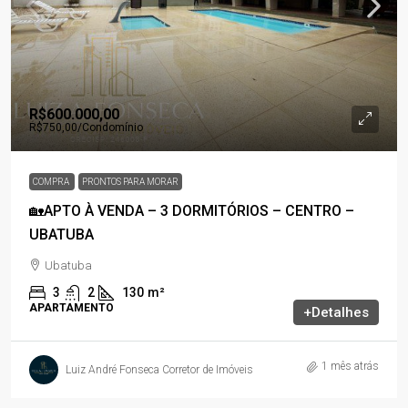
R$600.000,00
R$750,00
/Condomínio
COMPRA
PRONTOS PARA MORAR
🏡APTO À VENDA – 3 DORMITÓRIOS – CENTRO –
UBATUBA
Ubatuba
3
2
130
m²
APARTAMENTO
+Detalhes
1 mês atrás
Luiz André Fonseca Corretor de Imóveis