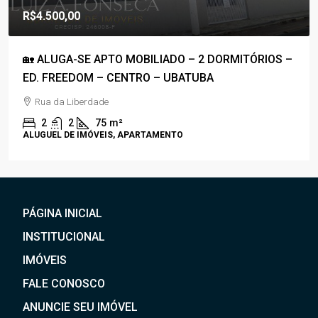
R$1.800.000,00
R$1.100,00
/Condomínio
🚀COBERTURA DUPLEX À VENDA – PRAIA GRANDE –
50M DA PRAIA – C/ VISTA P/ O MAR🚀
Rua Anhanguera
3
4
170
m²
APARTAMENTO, COBERTURA
PÁGINA INICIAL
INSTITUCIONAL
IMÓVEIS
FALE CONOSCO
ANUNCIE SEU IMÓVEL