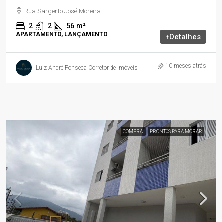
Rua Sargento José Moreira
2
2
56
m²
APARTAMENTO, LANÇAMENTO
+Detalhes
10 meses atrás
Luiz André Fonseca Corretor de Imóveis
COMPRA
PRONTOS PARA MORAR