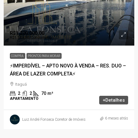
R$1.200.000,00
R$1.113,00
/Condomínio
COMPRA
PRONTOS PARA MORAR
⚡IMPERDÍVEL – APTO NOVO À VENDA – RES. DUO –
ÁREA DE LAZER COMPLETA⚡
Itaguá
2
2
70
m²
APARTAMENTO
+Detalhes
6 meses atrás
Luiz André Fonseca Corretor de Imóveis