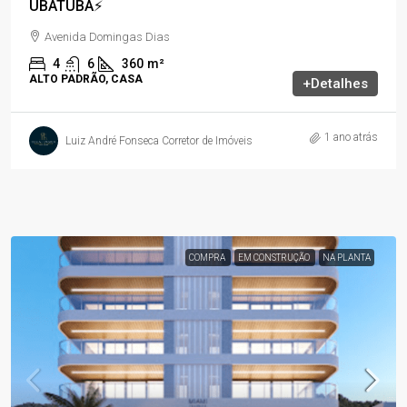
UBATUBA⚡
Avenida Domingas Dias
4
6
360
m²
ALTO PADRÃO, CASA
+Detalhes
1 ano atrás
Luiz André Fonseca Corretor de Imóveis
COMPRA
EM CONSTRUÇÃO
NA PLANTA