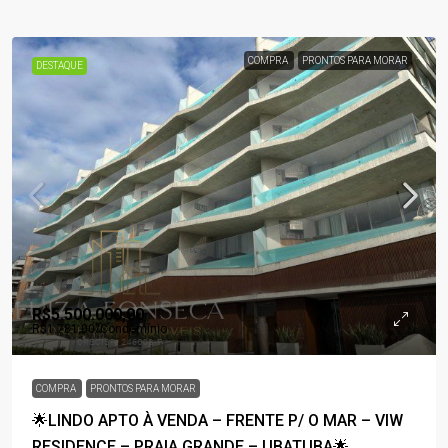
COMPRA
PRONTOS PARA MORAR
DESTAQUE
R$5.500.000,00
R$1.781,00
/Condomínio
COMPRA
PRONTOS PARA MORAR
🌟LINDO APTO À VENDA – FRENTE P/ O MAR – VIW
RESIDENCE – PRAIA GRANDE – UBATUBA🌟