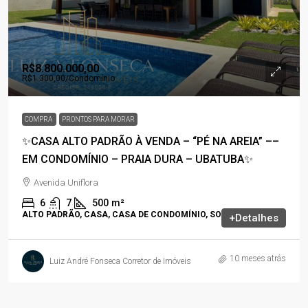
R$8.800.000,00
R$1.300,00
/Condomínio
COMPRA
PRONTOS PARA MORAR
✨CASA ALTO PADRÃO À VENDA – “PÉ NA AREIA” ––
EM CONDOMÍNIO – PRAIA DURA – UBATUBA✨
Avenida Uniflora
6
7
500
m²
ALTO PADRÃO, CASA, CASA DE CONDOMÍNIO, SOBRADO
+Detalhes
10 meses atrás
Luiz André Fonseca Corretor de Imóveis