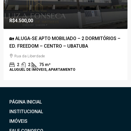
R$1.800.000,00
R$1.100,00
/Condomínio
 –
🚀COBERTURA DUPLEX À VENDA – PRAIA GRANDE –
50M DA PRAIA – C/ VISTA P/ O MAR🚀
Rua Anhanguera
3
4
170
m²
APARTAMENTO, COBERTURA
PÁGINA INICIAL
INSTITUCIONAL
IMÓVEIS
FALE CONOSCO