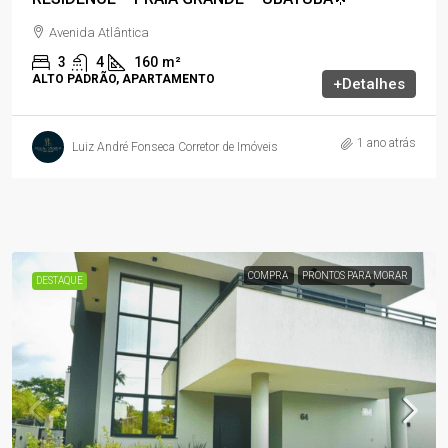
Avenida Atlântica
3
4
160
m²
ALTO PADRÃO, APARTAMENTO
+Detalhes
1 ano atrás
Luiz André Fonseca Corretor de Imóveis
COMPRA
PRONTOS PARA MORAR
DESTAQUE