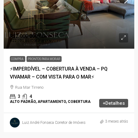
R$2.000.000,00
R$2.000,00
/Condomínio
COMPRA
PRONTOS PARA MORAR
⚡IMPERDÍVEL – COBERTURA À VENDA – PQ
VIVAMAR – COM VISTA PARA O MAR⚡
Rua Mar Tirreno
3
4
ALTO PADRÃO, APARTAMENTO, COBERTURA
+Detalhes
3 meses atrás
Luiz André Fonseca Corretor de Imóveis