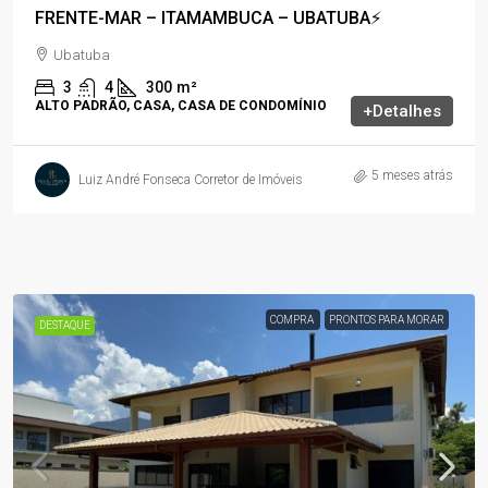
FRENTE-MAR – ITAMAMBUCA – UBATUBA⚡
Ubatuba
3
4
300
m²
ALTO PADRÃO, CASA, CASA DE CONDOMÍNIO
+Detalhes
5 meses atrás
Luiz André Fonseca Corretor de Imóveis
COMPRA
PRONTOS PARA MORAR
DESTAQUE