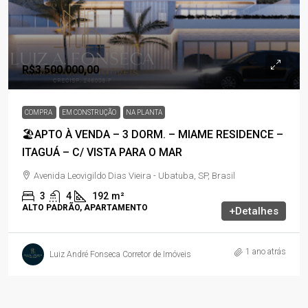
R$3.500.000,00
COMPRA
EM CONSTRUÇÃO
NA PLANTA
🏖️APTO À VENDA – 3 DORM. – MIAME RESIDENCE –
ITAGUÁ – C/ VISTA PARA O MAR
Avenida Leovigildo Dias Vieira - Ubatuba, SP, Brasil
3
4
192
m²
ALTO PADRÃO, APARTAMENTO
+Detalhes
1 ano atrás
Luiz André Fonseca Corretor de Imóveis