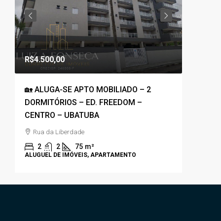
R$1.800
R$4.500,00
R$1.100,0
🏡 ALUGA-SE APTO MOBILIADO – 2
🚀COBE
DORMITÓRIOS – ED. FREEDOM –
PRAIA G
CENTRO – UBATUBA
VISTA P
✨
Rua da Liberdade
Rua An
2
2
75
m²
3
ALUGUEL DE IMÓVEIS, APARTAMENTO
APARTAM