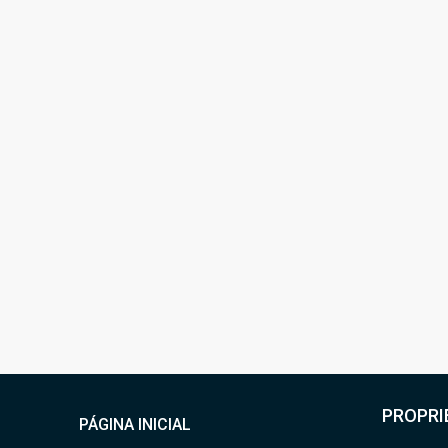
R$585.000,00
R$480,00
/Condomínio
⚡IMPERDÍVEL – APTO À
DE LAZER COMPLETA –
OPORTUNIDADE DE RE
LOCAÇÃO DE TEMPORA
Rua Padre Manoel da Nóbr
2
2
70
m²
APARTAMENTO
PROPRI
PÁGINA INICIAL