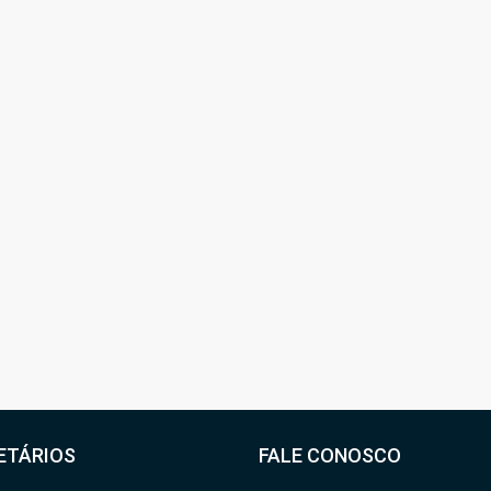
R$950.000,00
R$1.300,00
/Condomínio
 VENDA – ÁREA
✨EXCELENTE OPORTUNIDADE – LINDA
 EXCELENTE
COBERTURA MOBILIADA À VENDA NO
NDA COM
CENTRO DE UBATUBA – COM VISTA
DA⚡
PARA O MAR E PARA A SERRA DO MAR
ega
Ubatuba
4
2
APARTAMENTO
ETÁRIOS
FALE CONOSCO