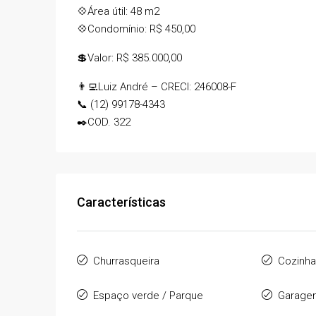
💠Área útil: 48 m2
OPORTUNIDADE DE RE
💠Condomínio: R$ 450,00
LOCAÇÃO DE TEMPORA
💲Valor: R$ 385.000,00
Rua Padre Manoel da Nóbr
2
2
70
m²
👨‍💻Luiz André – CRECI: 246008-F
APARTAMENTO
📞 (12) 99178-4343
✒️COD. 322
Características
Churrasqueira
Cozinh
Espaço verde / Parque
Garage