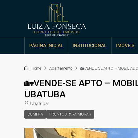
PÁGINA INICIAL
INSTITUCIONAL
IMÓVEIS
Home
Apartamento
🏡VENDE-SE APTO – MOBILIADO
🏡VENDE-SE APTO – MOBI
UBATUBA
Ubatuba
COMPRA
PRONTOS PARA MORAR