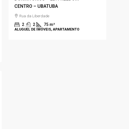
CENTRO – UBATUBA
VISTA P
✨
Rua da Liberdade
Rua An
2
2
75
m²
3
ALUGUEL DE IMÓVEIS, APARTAMENTO
APARTAM