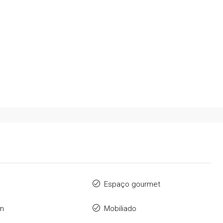
NDA COM
CENTRO DE UBATUBA – COM VISTA
DA⚡
PARA O MAR E PARA A SERRA DO MAR
ega
Ubatuba
4
2
APARTAMENTO
a
Espaço gourmet
m
Mobiliado