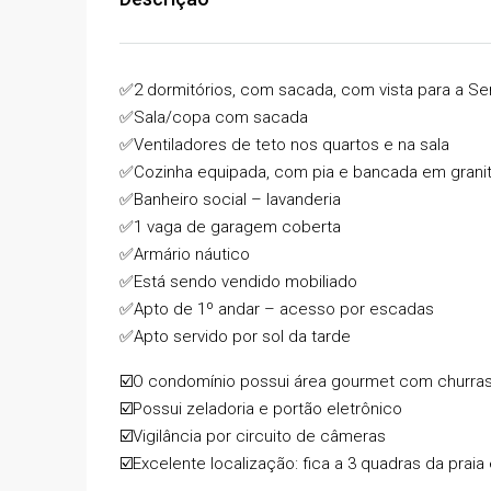
✅2 dormitórios, com sacada, com vista para a Se
✅Sala/copa com sacada
✅Ventiladores de teto nos quartos e na sala
✅Cozinha equipada, com pia e bancada em grani
✅Banheiro social – lavanderia
✅1 vaga de garagem coberta
✅Armário náutico
✅Está sendo vendido mobiliado
✅Apto de 1º andar – acesso por escadas
✅Apto servido por sol da tarde
R$585.000,00
☑️O condomínio possui área gourmet com churras
R$480,00
/Condomínio
☑️Possui zeladoria e portão eletrônico
☑️Vigilância por circuito de câmeras
⚡IMPERDÍVEL – APTO À
☑️Excelente localização: fica a 3 quadras da praia
DE LAZER COMPLETA –