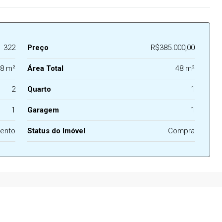
322
Preço
R$385.000,00
8 m²
Área Total
48 m²
2
Quarto
1
1
Garagem
1
ento
Status do Imóvel
Compra