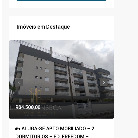
Imóveis em Destaque
R$1.800
R$4.500,00
R$1.100,0
🏡 ALUGA-SE APTO MOBILIADO – 2
🚀COBE
DORMITÓRIOS – ED. FREEDOM –
PRAIA G