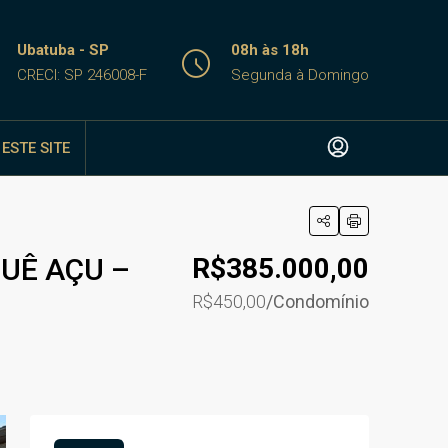
Ubatuba - SP
08h às 18h
CRECI: SP 246008-F
Segunda à Domingo
ESTE SITE
QUÊ AÇU –
R$385.000,00
R$450,00
/Condomínio