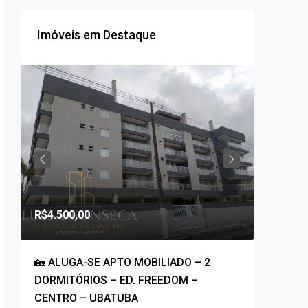
Imóveis em Destaque
R$1.800
R$4.500,00
R$1.100,0
🏡 ALUGA-SE APTO MOBILIADO – 2
🚀COBE
DORMITÓRIOS – ED. FREEDOM –
PRAIA G
CENTRO – UBATUBA
VISTA P