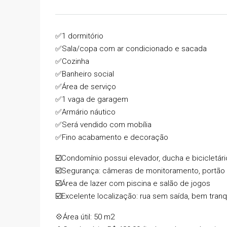
✅1 dormitório
✅Sala/copa com ar condicionado e sacada
✅Cozinha
✅Banheiro social
✅Área de serviço
✅1 vaga de garagem
✅Armário náutico
✅Será vendido com mobília
✅Fino acabamento e decoração
R$585.000,00
☑️Condomínio possui elevador, ducha e bicicletári
R$480,00
/Condomínio
☑️Segurança: câmeras de monitoramento, portão 
☑️Área de lazer com piscina e salão de jogos
⚡IMPERDÍVEL – APTO À
☑️Excelente localização: rua sem saída, bem tranq
DE LAZER COMPLETA –
💠Área útil: 50 m2
OPORTUNIDADE DE RE