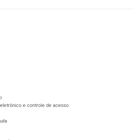
R$950.000,00
o
R$1.300,00
/Condomínio
eletrônico e controle de acesso
 VENDA – ÁREA
✨EXCELENTE OPORTUNIDADE – LINDA
uila
 EXCELENTE
COBERTURA MOBILIADA À VENDA NO
NDA COM
CENTRO DE UBATUBA – COM VISTA