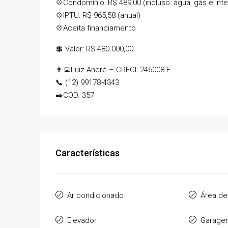
💠Condomínio: R$ 489,00 (incluso: água, gás e inte
LOCAÇÃO DE TEMPORA
💠IPTU: R$ 965,58 (anual)
Rua Padre Manoel da Nóbr
💠Aceita financiamento
2
2
70
m²
APARTAMENTO
💲 Valor: R$ 480.000,00
👨‍💻Luiz André – CRECI: 246008-F
📞 (12) 99178-4343
✒️COD. 357
Características
Ar condicionado
Área de
Elevador
Garage