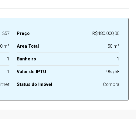
357
Preço
R$480.000,00
0 m²
Área Total
50 m²
1
Banheiro
1
1
Valor de IPTU
965,58
itnet
Status do Imóvel
Compra