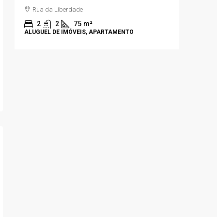
✨
Rua da Liberdade
Rua An
2
2
75
m²
3
ALUGUEL DE IMÓVEIS, APARTAMENTO
APARTAM