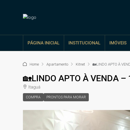
PÁGINA INICIAL
INSTITUCIONAL
IMÓVEIS
Home
Apartamento
Kitnet
🏡LINDO APTO À VEN
🏡LINDO APTO À VENDA –
Itaguá
COMPRA
PRONTOS PARA MORAR