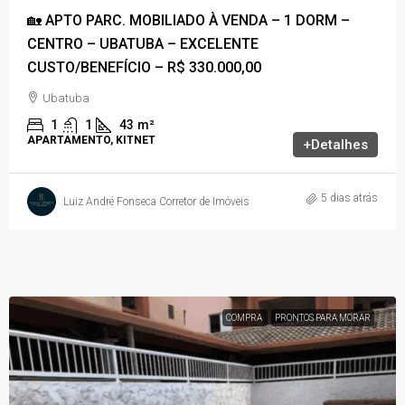
🏡 APTO PARC. MOBILIADO À VENDA – 1 DORM –
CENTRO – UBATUBA – EXCELENTE
CUSTO/BENEFÍCIO – R$ 330.000,00
Ubatuba
1
1
43
m²
APARTAMENTO, KITNET
+Detalhes
5 dias atrás
Luiz André Fonseca Corretor de Imóveis
COMPRA
PRONTOS PARA MORAR