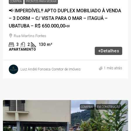
COMPRA
PRONTOS PARA MORAR
📢 IMPERDÍVEL!! APTO DUPLEX MOBILIADO À VENDA
– 3 DORM – C/ VISTA PARA O MAR – ITAGUÁ –
UBATUBA – R$ 650.000,00📣
Rua Martins Fontes
3
2
130
m²
APARTAMENTO
+Detalhes
1 mês atrás
Luiz André Fonseca Corretor de Imóveis
COMPRA
EM CONSTRUÇÃO