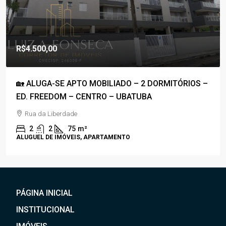
R$1.800.000,00
R$1.100,00
/Condomínio
ÓRIOS –
🚀COBERTURA DUPLEX À VENDA – PRAIA GRA
50M DA PRAIA – C/ VISTA P/ O MAR🚀
Rua Anhanguera
3
4
170
m²
APARTAMENTO, COBERTURA
PÁGINA INICIAL
INSTITUCIONAL