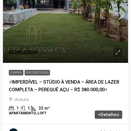
R$380.000,00
COMPRA
EM CONSTRUÇÃO
⚡IMPERDÍVEL – STÚDIO À VENDA – ÁREA DE LAZER
COMPLETA – PEREQUÊ AÇU – R$ 380.000,00⚡
Ubatuba
1
1
35
m²
APARTAMENTO, LOFT
+Detalhes