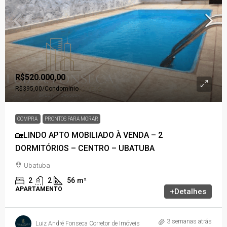
R$520.000,00
R$395,00
/Condomínio
COMPRA
PRONTOS PARA MORAR
🏡LINDO APTO MOBILIADO À VENDA – 2
DORMITÓRIOS – CENTRO – UBATUBA
Ubatuba
2
2
56
m²
APARTAMENTO
+Detalhes
3 semanas atrás
Luiz André Fonseca Corretor de Imóveis