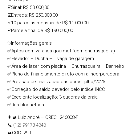
☑️Sinal: R$ 50.000,00
☑️Entrada: R$ 250.000,00
☑️10 parcelas mensais de R$ 11.000,00
☑️Parcela final de R$ 190.000,00
✨Informações gerais
✅Aptos com varanda gourmet (com churrasqueira)
✅Elevador – Ducha – 1 vaga de garagem
✅Área de lazer com piscina – Churrasqueira – Banheiro
✅Plano de financiamento direto com a Incorporadora
✅Previsão de finalização das obras: julho/2025
✅Correção do saldo devedor pelo índice INCC
✅Excelente localização: 3 quadras da praia
✅Rua bloquetada
👨‍💻 Luiz André – CRECI: 246008-F
📞
(12) 99178-4343
✒️COD. 290