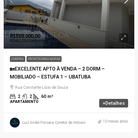
R$550.000,00
R$462,00
/Condomínio
COMPRA
PRONTOS PARA MORAR
🏡EXCELENTE APTO À VENDA – 2 DORM –
MOBILIADO – ESTUFA 1 – UBATUBA
Rua Constante Lúcio de Souza
2
2
60
m²
APARTAMENTO
+Detalhes
10 meses atrás
Luiz André Fonseca Corretor de Imóveis