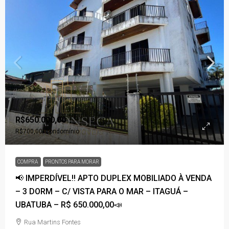
R$650.000,00
R$700,00
/Condomínio
COMPRA
PRONTOS PARA MORAR
📢 IMPERDÍVEL!! APTO DUPLEX MOBILIADO À VENDA
– 3 DORM – C/ VISTA PARA O MAR – ITAGUÁ –
UBATUBA – R$ 650.000,00📣
Rua Martins Fontes