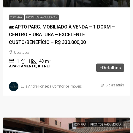
COMPRA
PRONTOS PARA MORAR
🏡 APTO PARC. MOBILIADO À VENDA – 1 DORM –
CENTRO – UBATUBA – EXCELENTE
CUSTO/BENEFÍCIO – R$ 330.000,00
Ubatuba
1
1
43
m²
APARTAMENTO, KITNET
+Detalhes
3 dias atrás
Luiz André Fonseca Corretor de Imóveis
COMPRA
PRONTOS PARA MORAR