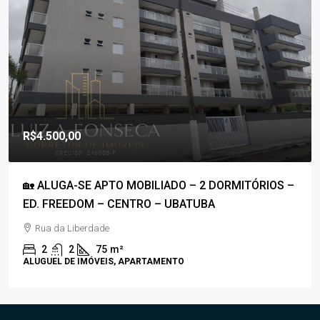
R$1.800.000,00
R$1.100,00
/Condomínio
DO – 2 DORMITÓRIOS –
🚀COBERTURA DUPLEX À VENDA
UBATUBA
50M DA PRAIA – C/ VISTA P/ O 
Rua Anhanguera
3
4
170
m²
TO
APARTAMENTO, COBERTURA