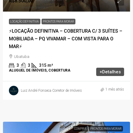
R$8.500,00
LOCAÇÃO DEFINITIVA
PRONTOS PARA MORAR
⚡LOCAÇÃO DEFINITIVA – COBERTURA C/ 3 SUÍTES –
MOBILIADA – PQ VIVAMAR – COM VISTA PARA O
MAR⚡
Ubatuba
3
3
315
m²
ALUGUEL DE IMÓVEIS, COBERTURA
+Detalhes
1 mês atrás
Luiz André Fonseca Corretor de Imóveis
COMPRA
PRONTOS PARA MORAR