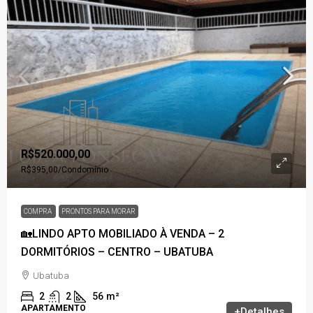
R$520.000,00
R$395,00
/Condomínio
COMPRA
PRONTOS PARA MORAR
🏡LINDO APTO MOBILIADO À VENDA – 2
DORMITÓRIOS – CENTRO – UBATUBA
Ubatuba
2
2
56
m²
APARTAMENTO
+Detalhes