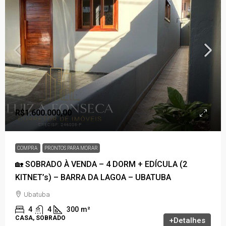
R$1.600.000,00
COMPRA
PRONTOS PARA MORAR
🏡 SOBRADO À VENDA – 4 DORM + EDÍCULA (2
KITNET’s) – BARRA DA LAGOA – UBATUBA
Ubatuba
4
4
300
m²
CASA, SOBRADO
+Detalhes