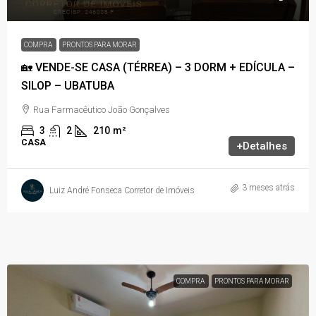
COMPRA
PRONTOS PARA MORAR
🏡 VENDE-SE CASA (TÉRREA) – 3 DORM + EDÍCULA –
SILOP – UBATUBA
Rua Farmacêutico João Gonçalves
3
2
210
m²
CASA
+Detalhes
3 meses atrás
Luiz André Fonseca Corretor de Imóveis
COMPRA
PRONTOS PARA MORAR