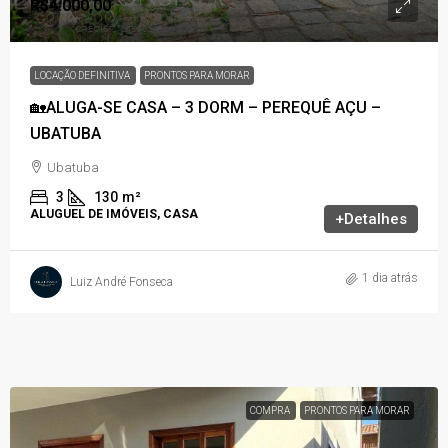
R$4.000,00
LOCAÇÃO DEFINITIVA
PRONTOS PARA MORAR
🏡ALUGA-SE CASA – 3 DORM – PEREQUÊ AÇU –
UBATUBA
Ubatuba
3
130
m²
ALUGUEL DE IMÓVEIS, CASA
+Detalhes
1 dia atrás
Luiz André Fonseca
COMPRA
PRONTOS PARA MORAR