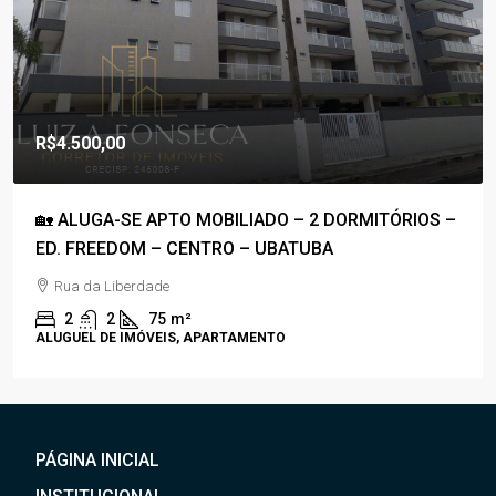
R$1.800.000,00
R$1.100,00
/Condomínio
ORMITÓRIOS –
🚀COBERTURA DUPLEX À VENDA – PRAI
50M DA PRAIA – C/ VISTA P/ O MAR🚀
Rua Anhanguera
3
4
170
m²
APARTAMENTO, COBERTURA
PÁGINA INICIAL