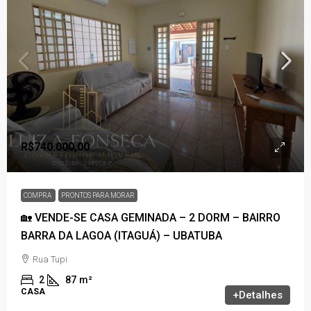
R$740.000,00
COMPRA
PRONTOS PARA MORAR
🏡 VENDE-SE CASA GEMINADA – 2 DORM – BAIRRO
BARRA DA LAGOA (ITAGUÁ) – UBATUBA
Rua Tupi
2
87
m²
CASA
+Detalhes