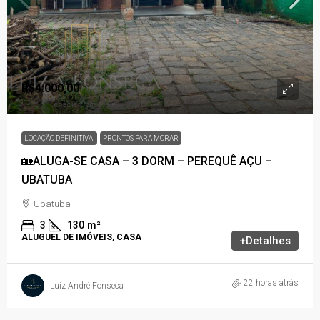
R$4.000,00
LOCAÇÃO DEFINITIVA
PRONTOS PARA MORAR
🏡ALUGA-SE CASA – 3 DORM – PEREQUÊ AÇU –
UBATUBA
Ubatuba
3
130
m²
ALUGUEL DE IMÓVEIS, CASA
+Detalhes
22 horas atrás
Luiz André Fonseca