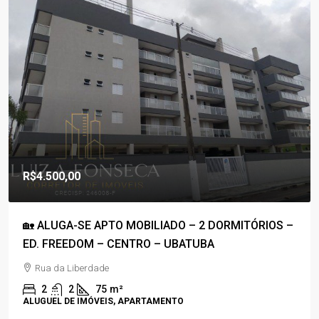
R$1.800.000,00
R$1.100,00
/Condomínio
2 DORMITÓRIOS –
🚀COBERTURA DUPLEX À VENDA – PR
BA
50M DA PRAIA – C/ VISTA P/ O MAR🚀
Rua Anhanguera
3
4
170
m²
APARTAMENTO, COBERTURA