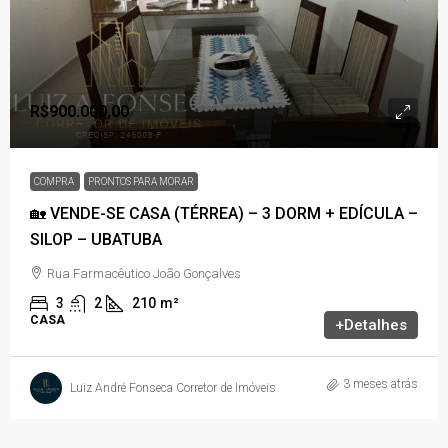
R$900.000,00
COMPRA
PRONTOS PARA MORAR
🏡 VENDE-SE CASA (TÉRREA) – 3 DORM + EDÍCULA –
SILOP – UBATUBA
Rua Farmacêutico João Gonçalves
3
2
210
m²
CASA
+Detalhes
3 meses atrás
Luiz André Fonseca Corretor de Imóveis