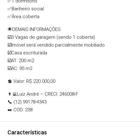
✅1 dormitório
✅Banheiro social
✅Área coberta
🌟DEMAIS INFORMAÇÕES
☑️3 Vagas de garagem (sendo 1 coberta)
☑️Imóvel será vendido parcialmente mobiliado
☑️Casa escriturada
☑️AT: 200 m2
☑️AC: 95 m2
💲 Valor: R$ 220.000,00
👨‍💻Luiz André – CRECI: 246008-F
📞 (12) 99178-4343
✒️ COD. 238
Características