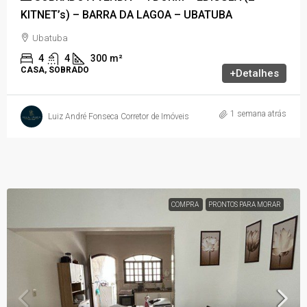
KITNET’s) – BARRA DA LAGOA – UBATUBA
Ubatuba
4
4
300
m²
CASA, SOBRADO
+Detalhes
1 semana atrás
Luiz André Fonseca Corretor de Imóveis
COMPRA
PRONTOS PARA MORAR