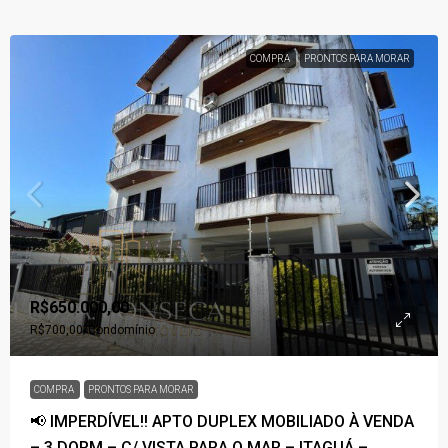
COMPRA
PRONTOS PARA MORAR
R$650.000,00
R$700,00
/Condomínio
COMPRA
PRONTOS PARA MORAR
📢 IMPERDÍVEL!! APTO DUPLEX MOBILIADO À VENDA
– 3 DORM – C/ VISTA PARA O MAR – ITAGUÁ –