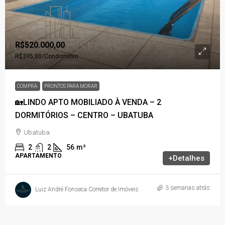
R$520.000,00
R$395,00
/Condomínio
COMPRA
PRONTOS PARA MORAR
🏡LINDO APTO MOBILIADO À VENDA – 2
DORMITÓRIOS – CENTRO – UBATUBA
Ubatuba
2
2
56
m²
APARTAMENTO
+Detalhes
3 semanas atrás
Luiz André Fonseca Corretor de Imóveis