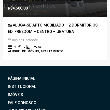
R$1.800.000,00
R$1.100,00
/Condomínio
OBILIADO – 2 DORMITÓRIOS –
🚀COBERTURA DUPLEX À
TRO – UBATUBA
50M DA PRAIA – C/ VIST
Rua Anhanguera
3
4
170
m²
PARTAMENTO
APARTAMENTO, COBERTURA
PÁGINA INICIAL
INSTITUCIONAL
IMÓVEIS
FALE CONOSCO