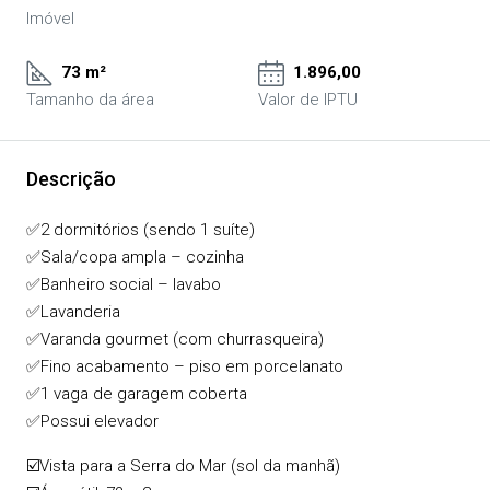
Imóvel
73 m²
1.896,00
Tamanho da área
Valor de IPTU
Descrição
✅2 dormitórios (sendo 1 suíte)
✅Sala/copa ampla – cozinha
✅Banheiro social – lavabo
✅Lavanderia
✅Varanda gourmet (com churrasqueira)
✅Fino acabamento – piso em porcelanato
✅1 vaga de garagem coberta
✅Possui elevador
☑️Vista para a Serra do Mar (sol da manhã)