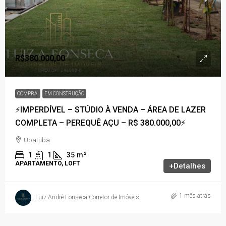
R$380.000,00
COMPRA
EM CONSTRUÇÃO
⚡IMPERDÍVEL – STÚDIO À VENDA – ÁREA DE LAZER
COMPLETA – PEREQUÊ AÇU – R$ 380.000,00⚡
Ubatuba
1
1
35
m²
APARTAMENTO, LOFT
+Detalhes
1 mês atrás
Luiz André Fonseca Corretor de Imóveis