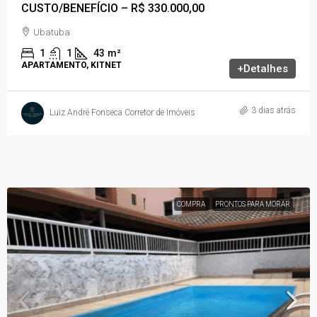
CUSTO/BENEFÍCIO – R$ 330.000,00
Ubatuba
1
1
43
m²
APARTAMENTO, KITNET
+Detalhes
3 dias atrás
Luiz André Fonseca Corretor de Imóveis
COMPRA
PRONTOS PARA MORAR