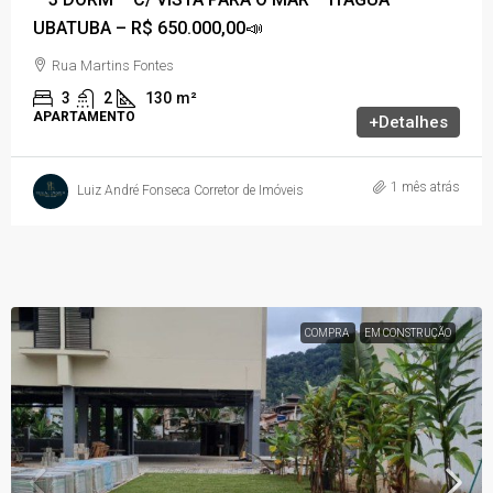
UBATUBA – R$ 650.000,00📣
Rua Martins Fontes
3
2
130
m²
APARTAMENTO
+Detalhes
1 mês atrás
Luiz André Fonseca Corretor de Imóveis
COMPRA
EM CONSTRUÇÃO