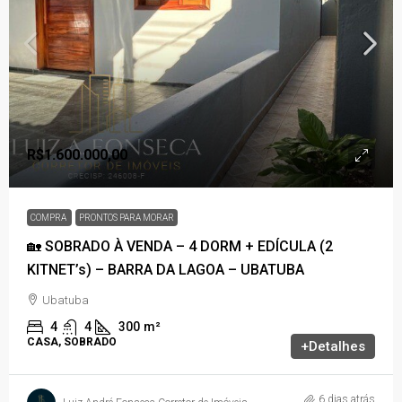
R$1.600.000,00
COMPRA
PRONTOS PARA MORAR
🏡 SOBRADO À VENDA – 4 DORM + EDÍCULA (2
KITNET’s) – BARRA DA LAGOA – UBATUBA
Ubatuba
4
4
300
m²
CASA, SOBRADO
+Detalhes
6 dias atrás