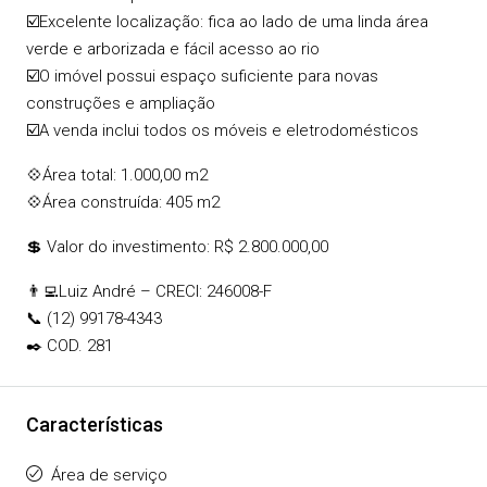
☑️Excelente localização: fica ao lado de uma linda área
verde e arborizada e fácil acesso ao rio
☑️O imóvel possui espaço suficiente para novas
construções e ampliação
☑️A venda inclui todos os móveis e eletrodomésticos
💠Área total: 1.000,00 m2
💠Área construída: 405 m2
💲 Valor do investimento: R$ 2.800.000,00
👨‍💻Luiz André – CRECI: 246008-F
📞 (12) 99178-4343
✒️ COD. 281
Características
Área de serviço