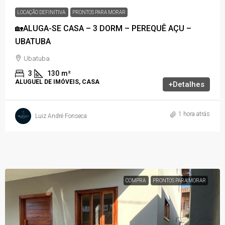
LOCAÇÃO DEFINITIVA
PRONTOS PARA MORAR
🏡ALUGA-SE CASA – 3 DORM – PEREQUÊ AÇU –
UBATUBA
Ubatuba
3
130
m²
ALUGUEL DE IMÓVEIS, CASA
+Detalhes
1 hora atrás
Luiz André Fonseca
COMPRA
PRONTOS PARA MORAR