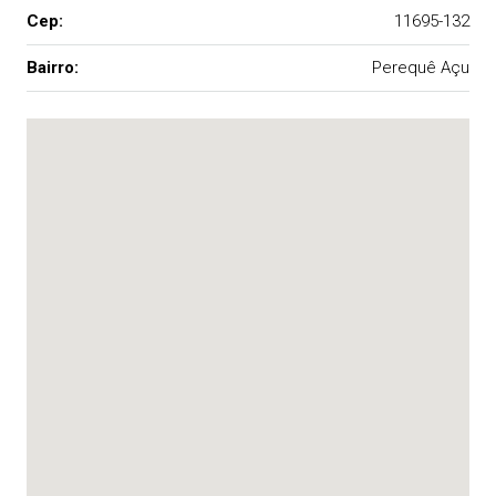
Cep:
11695-132
Bairro:
Perequê Açu