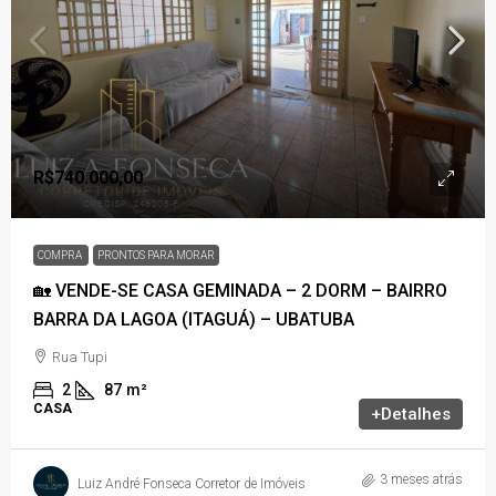
R$740.000,00
COMPRA
PRONTOS PARA MORAR
🏡 VENDE-SE CASA GEMINADA – 2 DORM – BAIRRO
BARRA DA LAGOA (ITAGUÁ) – UBATUBA
Rua Tupi
2
87
m²
CASA
+Detalhes
3 meses atrás
Luiz André Fonseca Corretor de Imóveis