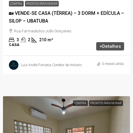
COMPRA
PRONTOS PARA MORAR
🏡 VENDE-SE CASA (TÉRREA) – 3 DORM + EDÍCULA –
SILOP – UBATUBA
Rua Farmacêutico João Gonçalves
3
2
210
m²
CASA
+Detalhes
3 meses atrás
Luiz André Fonseca Corretor de Imóveis
COMPRA
PRONTOS PARA MORAR