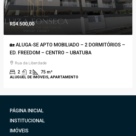
R$1.800.000,00
R$1.100,00
/Condomínio
🚀COBERTURA DUPLEX À VENDA – PRAIA GRANDE –
50M DA PRAIA – C/ VISTA P/ O MAR🚀
Rua Anhanguera
3
4
170
m²
APARTAMENTO, COBERTURA
PÁGINA INICIAL
INSTITUCIONAL
IMÓVEIS